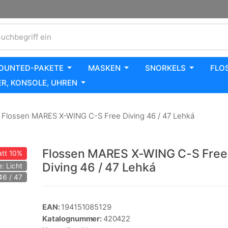
uchbegriff ein
OUNTED-PAKETE
MASKEN
SNORKELS
FLO
R, KONSOLE, UHREN
Flossen MARES X-WING C-S Free Diving 46 / 47 Lehká
Flossen MARES X-WING C-S Free
tt
10%
Diving 46 / 47 Lehká
e: Licht
46 / 47
EAN:
194151085129
Katalognummer:
420422