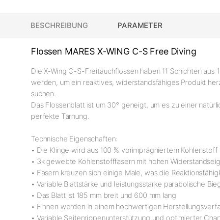
BESCHREIBUNG
PARAMETER
Flossen MARES X-WING C-S Free Diving
Die X-Wing C-S-Freitauchflossen haben 11 Schichten aus 1
werden, um ein reaktives, widerstandsfähiges Produkt herz
suchen.
Das Flossenblatt ist um 30° geneigt, um es zu einer natür
perfekte Tarnung.
Technische Eigenschaften:
• Die Klinge wird aus 100 % vorimprägniertem Kohlenstoff 
• 3k gewebte Kohlenstofffasern mit hohen Widerstandsei
• Fasern kreuzen sich einige Male, was die Reaktionsfähigk
• Variable Blattstärke und leistungsstarke parabolische Bi
• Das Blatt ist 185 mm breit und 600 mm lang
• Finnen werden in einem hochwertigen Herstellungsverfa
• Variable Seitenrippenunterstützung und optimierter Chann