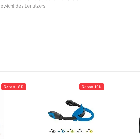
 Gewicht des Benutzers
Rabatt
18%
Rabatt
10%