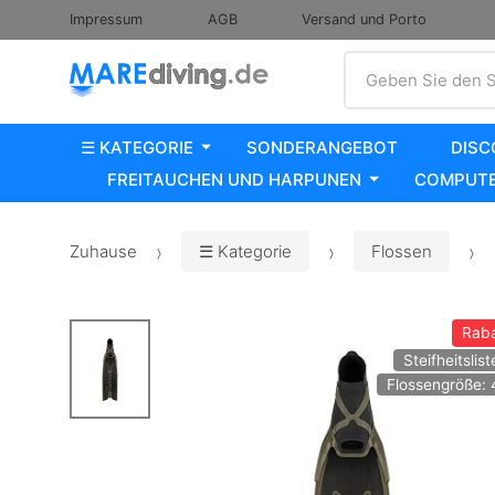
Impressum
AGB
Versand und Porto
Suche
Geben Sie den S
☰ KATEGORIE
SONDERANGEBOT
DISC
FREITAUCHEN UND HARPUNEN
COMPUTE
Zuhause
☰ Kategorie
Flossen
Raba
Steifheitslist
Flossengröße: 