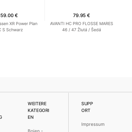
159.00 €
79.95 €
ssen XR Power Plan
AVANTI HC PRO FLOSSE MARES
F
 S Schwarz
46 / 47 Žlutá / Šedá
Ki
WEITERE
SUPP
KATEGORI
ORT
G
EN
Impressum
Bojen -