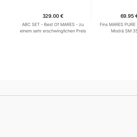
329.00 €
69.95 
 R
ABC SET - Best Of MARES - zu
Fins MARES PURE
einem sehr erschwinglichen Preis
Modrá SM 35
HEISS! Blau R 7