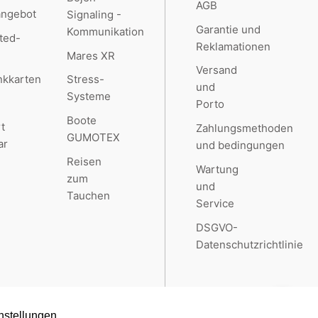
AGB
angebot
Signaling -
Garantie und
Kommunikation
ted-
Reklamationen
Mares XR
Versand
kkarten
Stress-
und
Systeme
Porto
Boote
t
Zahlungsmethoden
GUMOTEX
ar
und bedingungen
Reisen
Wartung
zum
und
Tauchen
Service
DSGVO-
Datenschutzrichtlinie
nstellungen