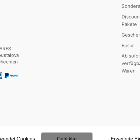
Sonder
Discoun
Pakete
Geschen
Basar
MARES
Šoustalova
Ab sofor
chechien
verfügb
Waren
rwendet Cookies
Geht klar
Erweiterte Ei