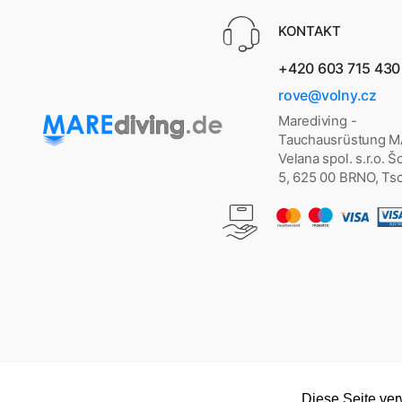
KONTAKT
+420 603 715 430
rove@volny.cz
Marediving -
Tauchausrüstung 
Velana spol. s.r.o. 
5, 625 00 BRNO, Ts
Diese Seite ve