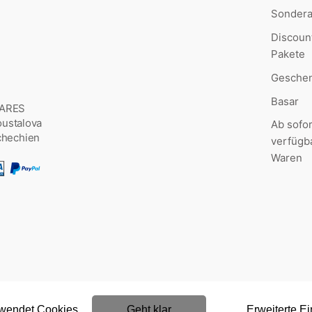
Sonder
Discoun
Pakete
Geschen
Basar
MARES
Šoustalova
Ab sofor
chechien
verfügb
Waren
rwendet Cookies
Geht klar
Erweiterte Ei