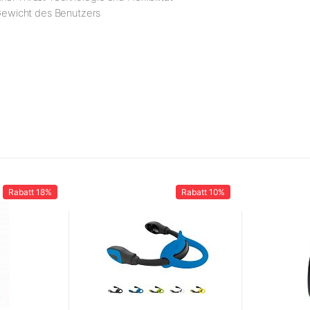
 Gewicht des Benutzers
Rabatt
18%
Rabatt
10%