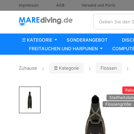
Impressum
AGB
Versand und Porto
Suche
Geben Sie den S
☰ KATEGORIE
SONDERANGEBOT
DISC
FREITAUCHEN UND HARPUNEN
COMPUTE
Zuhause
☰ Kategorie
Flossen
Raba
Steifheitslist
Flossengröße: 