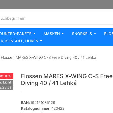
uchbegriff ein
OUNTED-PAKETE
MASKEN
SNORKELS
FLO
R, KONSOLE, UHREN
Flossen MARES X-WING C-S Free Diving 40 / 41 Lehká
Flossen MARES X-WING C-S Free
tt
10%
Diving 40 / 41 Lehká
e: Licht
40 / 41
EAN:
194151085129
Katalognummer:
420422