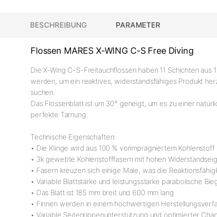
BESCHREIBUNG
PARAMETER
Flossen MARES X-WING C-S Free Diving
Die X-Wing C-S-Freitauchflossen haben 11 Schichten aus 1
werden, um ein reaktives, widerstandsfähiges Produkt herz
suchen.
Das Flossenblatt ist um 30° geneigt, um es zu einer natür
perfekte Tarnung.
Technische Eigenschaften:
• Die Klinge wird aus 100 % vorimprägniertem Kohlenstoff 
• 3k gewebte Kohlenstofffasern mit hohen Widerstandsei
• Fasern kreuzen sich einige Male, was die Reaktionsfähigk
• Variable Blattstärke und leistungsstarke parabolische Bi
• Das Blatt ist 185 mm breit und 600 mm lang
• Finnen werden in einem hochwertigen Herstellungsverfa
• Variable Seitenrippenunterstützung und optimierter Chann