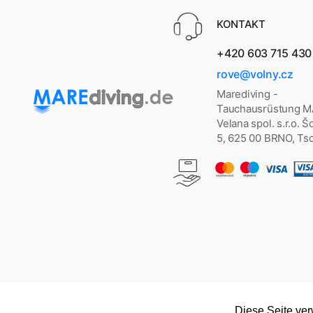
KONTAKT
+420 603 715 430
rove@volny.cz
Marediving -
Tauchausrüstung 
Velana spol. s.r.o. 
5, 625 00 BRNO, Ts
Diese Seite ve