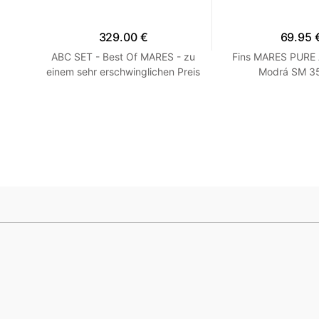
329.00 €
69.95 
 R
ABC SET - Best Of MARES - zu
Fins MARES PURE
einem sehr erschwinglichen Preis
Modrá SM 35
HEISS! Blau R 7