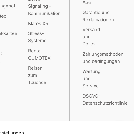
AGB
angebot
Signaling -
Garantie und
Kommunikation
ted-
Reklamationen
Mares XR
Versand
kkarten
Stress-
und
Systeme
Porto
Boote
t
Zahlungsmethoden
GUMOTEX
ar
und bedingungen
Reisen
Wartung
zum
und
Tauchen
Service
DSGVO-
Datenschutzrichtlinie
nstellungen