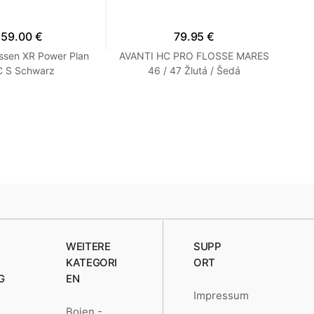
159.00 €
79.95 €
ssen XR Power Plan
AVANTI HC PRO FLOSSE MARES
F
 S Schwarz
46 / 47 Žlutá / Šedá
Ki
WEITERE
SUPP
KATEGORI
ORT
G
EN
Impressum
Bojen -