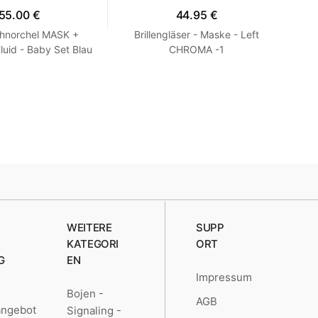
55.00 €
44.95 €
hnorchel MASK +
Brillengläser - Maske - Left
Mas
uid - Baby Set Blau
CHROMA -1
TR
XS 27-30
WEITERE
SUPP
KATEGORI
ORT
G
EN
Impressum
Bojen -
AGB
angebot
Signaling -