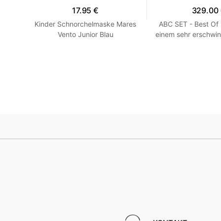
17.95 €
329.00
en -
Kinder Schnorchelmaske Mares
ABC SET - Best Of
llow
Vento Junior Blau
einem sehr erschwin
HEISS! Blau