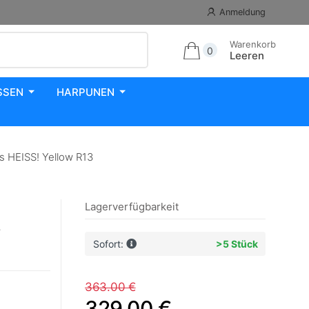
Anmeldung
Warenkorb
0
Leeren
SSEN
HARPUNEN
s HEISS! Yellow R13
Lagerverfügbarkeit
s
Sofort:
>5 Stück
363.00 €
329.00 €