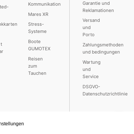
Garantie und
Kommunikation
ted-
Reklamationen
Mares XR
Versand
kkarten
Stress-
und
Systeme
Porto
Boote
t
Zahlungsmethoden
GUMOTEX
ar
und bedingungen
Reisen
Wartung
zum
und
Tauchen
Service
DSGVO-
Datenschutzrichtlinie
nstellungen
Created by
RETAILYS.