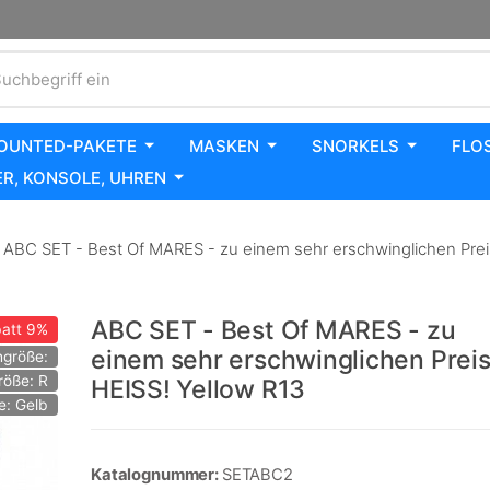
uchbegriff ein
OUNTED-PAKETE
MASKEN
SNORKELS
FLO
R, KONSOLE, UHREN
ABC SET - Best Of MARES - zu einem sehr erschwinglichen Prei
ABC SET - Best Of MARES - zu
att
9%
einem sehr erschwinglichen Prei
größe:
röße: R
HEISS! Yellow R13
e: Gelb
Katalognummer:
SETABC2