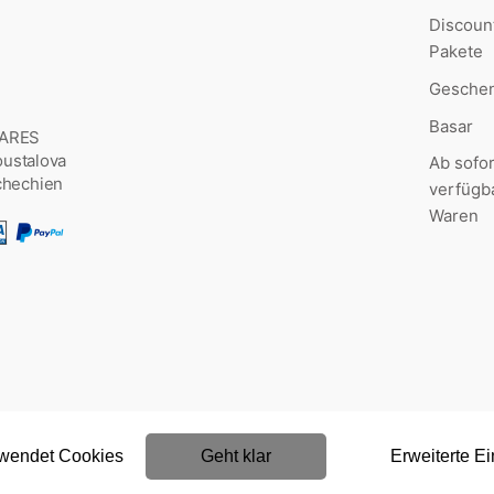
Discoun
Pakete
Geschen
Basar
MARES
Šoustalova
Ab sofor
chechien
verfügb
Waren
rwendet Cookies
Geht klar
Erweiterte Ei