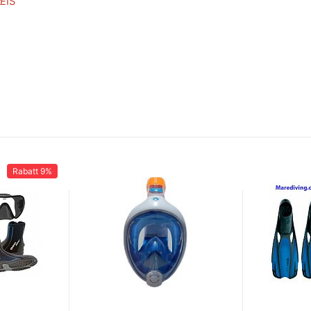
EIS
Rabatt
9%