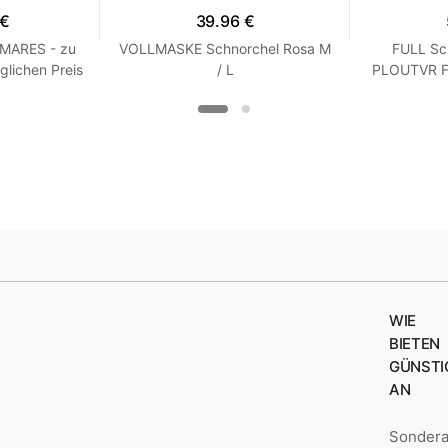
 €
39.96 €
 MARES - zu
VOLLMASKE Schnorchel Rosa M
FULL Sc
glichen Preis
/ L
PLOUTVR Fl
 R 7
WIE
BIETEN
GÜNSTI
AN
Sonder