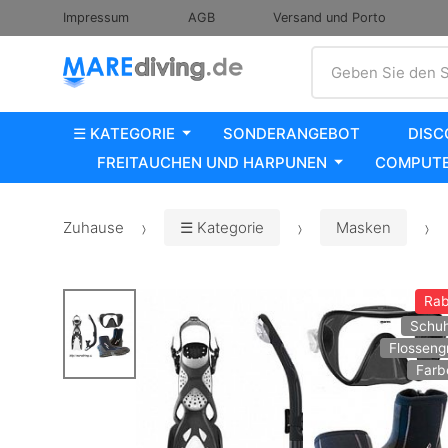
Impressum
AGB
Versand und Porto
Suche
Geben Sie den S
☰ KATEGORIE
SONDERANGEBOT
DISC
FREITAUCHEN UND HARPUNEN
COMPUTE
Zuhause
☰ Kategorie
Masken
Rab
Schuh
Flosseng
Farb