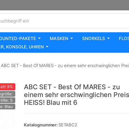
uchbegriff ein
OUNTED-PAKETE
MASKEN
SNORKELS
FLO
R, KONSOLE, UHREN
ABC SET - Best Of MARES - zu einem sehr erschwinglichen Preis
ABC SET - Best Of MARES - zu
att
9%
einem sehr erschwinglichen Prei
größe:
röße: S
HEISS! Blau mit 6
e: Blau
Katalognummer:
SETABC2