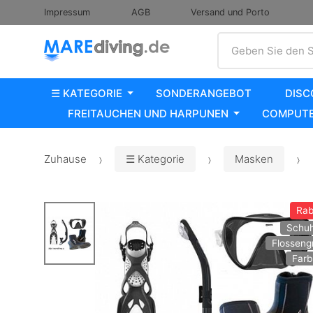
Impressum
AGB
Versand und Porto
Suche
Geben Sie den S
☰ KATEGORIE
SONDERANGEBOT
DISC
FREITAUCHEN UND HARPUNEN
COMPUTE
Zuhause
☰ Kategorie
Masken
Rab
Schuh
Flosseng
Farb