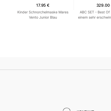
17.95 €
329.00
en -
Kinder Schnorchelmaske Mares
ABC SET - Best Of
llow
Vento Junior Blau
einem sehr erschwin
HEISS! Blau