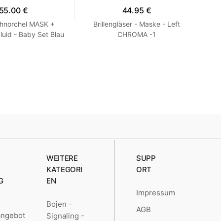
55.00 €
44.95 €
hnorchel MASK +
Brillengläser - Maske - Left
Mas
uid - Baby Set Blau
CHROMA -1
TR
XS 27-30
WEITERE
SUPP
KATEGORI
ORT
G
EN
Impressum
Bojen -
AGB
angebot
Signaling -