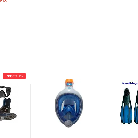
EIS
Rabatt
9%