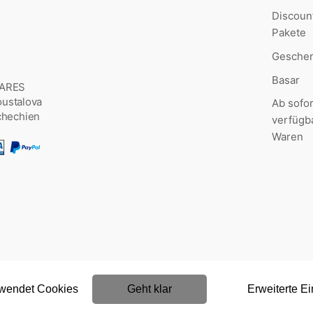
Discoun
Pakete
Geschen
Basar
MARES
Šoustalova
Ab sofor
chechien
verfügb
Waren
rwendet Cookies
Geht klar
Erweiterte Ei