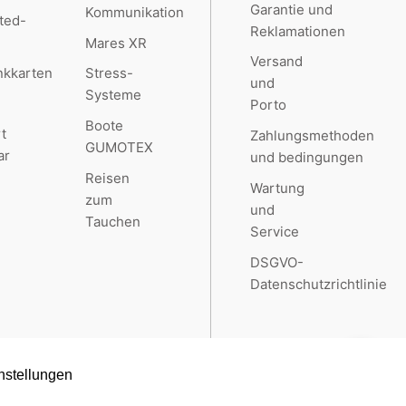
Garantie und
Kommunikation
ted-
Reklamationen
Mares XR
Versand
kkarten
Stress-
und
Systeme
Porto
Boote
t
Zahlungsmethoden
GUMOTEX
ar
und bedingungen
Reisen
Wartung
zum
und
Tauchen
Service
DSGVO-
Datenschutzrichtlinie
nstellungen
Created by
RETAILYS.