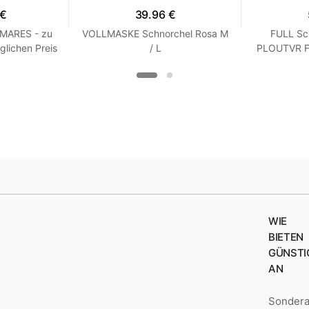
 €
39.96 €
 MARES - zu
VOLLMASKE Schnorchel Rosa M
FULL Sc
glichen Preis
/ L
PLOUTVR Fl
 R 7
WIE
BIETEN
GÜNSTI
AN
Sonder