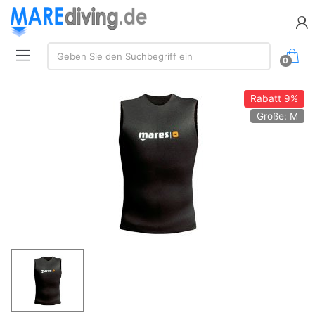
Suche:
Geben Sie den Suchbegriff ein
0
Rabatt
9%
Größe: M