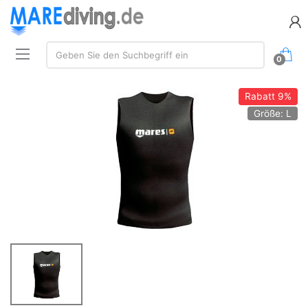
Suche:
Geben Sie den Suchbegriff ein
0
Rabatt
9%
Größe: L