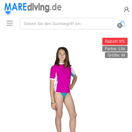
Suche:
Geben Sie den Suchbegriff ein
0
Rabatt
9%
Farbe: Lila
Größe: M