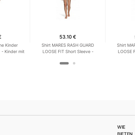
€
53.10 €
ne Kinder
Shirt MARES RASH GUARD
Shirt M
 Kinder mit
LOOSE FIT Short Sleeve -
LOOSE FI
Langarm - Loose Fit - Frauen
Kurzarm -
XXS Turquoise
XX
WIE
BIETEN