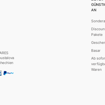
GÜNSTI
AN
Sonder
Discoun
Pakete
Geschen
Basar
MARES
Šoustalova
Ab sofor
chechien
verfügb
Waren