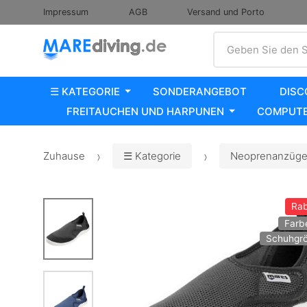
Impressum
AGB
Versand und Porto
Suche
Geben Sie den S
☰ KATEGORIE
SONDERANGEBOT
DISC
FREITAUCHEN UND HARPUNEN
COMPUTE
Zuhause
☰ Kategorie
Neoprenanzüge,
Rab
Farb
Schuhgrö