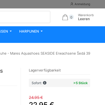
Anmeldung
Warenkorb
0
Leeren
SSEN
HARPUNEN
uhe - Mares Aquashoes SEASIDE Erwachsene Šedá 39
s
Lagerverfügbarkeit
Sofort:
>5 Stück
24.95 €
22.95 €