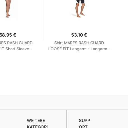
58.95 €
53.10 €
ARES RASH GUARD
Shirt MARES RASH GUARD
T Short Sleeve -
LOOSE FIT Langarm - Langarm -
Ne
 Loose Fit - Frauen
Loose Fit - Herren Blau M
S Turquoise
WEITERE
SUPP
KATEGORI
ORT