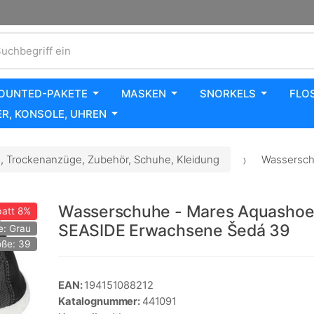
uchbegriff ein
OUNTED-PAKETE
MASKEN
SNORKELS
FLO
R, KONSOLE, UHREN
 Trockenanzüge, Zubehör, Schuhe, Kleidung
Wassersch
Wasserschuhe - Mares Aquashoe
att
8%
SEASIDE Erwachsene Šedá 39
e: Grau
ße: 39
EAN:
194151088212
Katalognummer:
441091