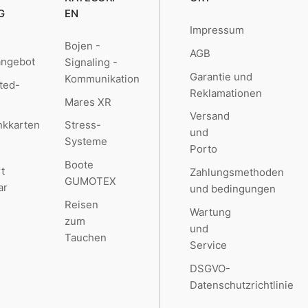
G
EN
Impressum
Bojen -
AGB
angebot
Signaling -
Garantie und
Kommunikation
ted-
Reklamationen
Mares XR
Versand
kkarten
Stress-
und
Systeme
Porto
Boote
t
Zahlungsmethoden
GUMOTEX
ar
und bedingungen
Reisen
Wartung
zum
und
Tauchen
Service
DSGVO-
Datenschutzrichtlinie