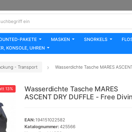
uchbegriff ein
OUNTED-PAKETE
MASKEN
SNORKELS
FLO
R, KONSOLE, UHREN
ackung - Transport
Wasserdichte Tasche MARES ASCENT
Wasserdichte Tasche MARES
tt
13%
ASCENT DRY DUFFLE - Free Divi
EAN:
194151022582
Katalognummer:
425566