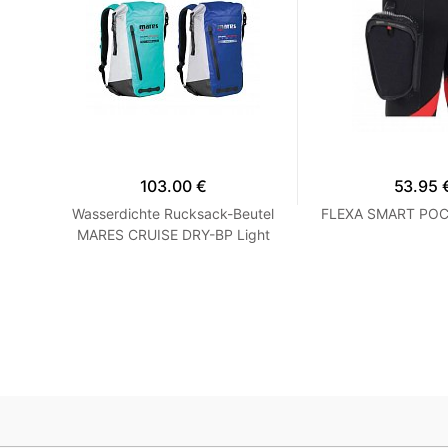
103.00 €
53.95 
RY-
Wasserdichte Rucksack-Beutel
FLEXA SMART PO
MARES CRUISE DRY-BP Light
Blue 18 Liter