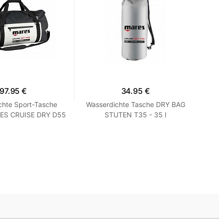
97.95 €
34.95 €
chte Sport-Tasche
Wasserdichte Tasche DRY BAG
Wa
ES CRUISE DRY D55
STUTEN T35 - 35 l
- 55 Liter