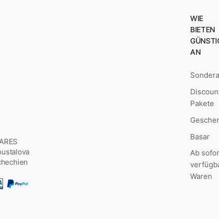
WIE
BIETEN
GÜNSTI
AN
Sonder
Discoun
Pakete
Geschen
Basar
MARES
Šoustalova
Ab sofor
chechien
verfügb
Waren