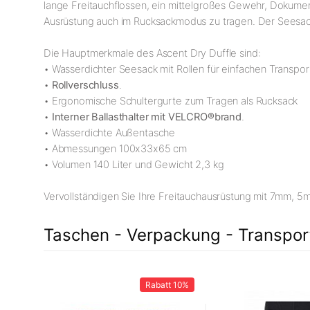
lange Freitauchflossen, ein mittelgroßes Gewehr, Dokume
Ausrüstung auch im Rucksackmodus zu tragen. Der Seesac
Die Hauptmerkmale des Ascent Dry Duffle sind:
• Wasserdichter Seesack mit Rollen für einfachen Transpor
•
Rollverschluss
.
• Ergonomische Schultergurte zum Tragen als Rucksack
•
Interner Ballasthalter mit VELCRO®brand
.
• Wasserdichte Außentasche
• Abmessungen 100x33x65 cm
• Volumen 140 Liter und Gewicht 2,3 kg
Vervollständigen Sie Ihre Freitauchausrüstung mit 7mm
Taschen - Verpackung - Transpor
14%
Rabatt
10%