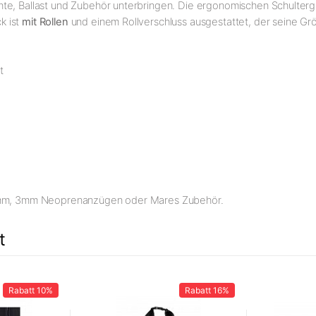
nte, Ballast und Zubehör unterbringen. Die ergonomischen Schulterg
k ist
mit Rollen
und einem Rollverschluss ausgestattet, der seine Grö
t
, 5mm, 3mm Neoprenanzügen oder Mares Zubehör.
t
Rabatt
10%
Rabatt
16%