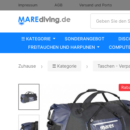
Impressum
AGB
Versand und Porto
Suche
Geben Sie den S
☰ KATEGORIE
SONDERANGEBOT
DISC
FREITAUCHEN UND HARPUNEN
COMPUTE
Zuhause
☰ Kategorie
Taschen - Verp
Raba