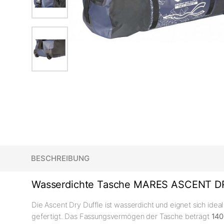
BESCHREIBUNG
Wasserdichte Tasche MARES ASCENT DR
Die Ascent Dry Duffle ist wasserdicht und eignet sich idea
gefertigt. Das Fassungsvermögen der Tasche beträgt
140