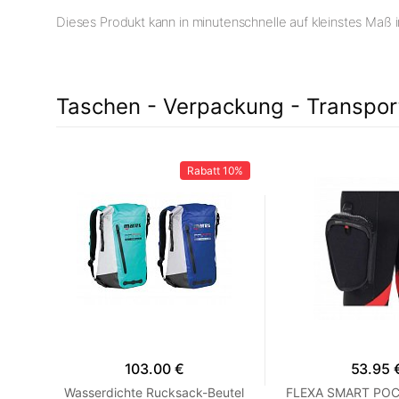
Dieses Produkt kann in minutenschnelle auf kleinstes Maß
Taschen - Verpackung - Transpor
14%
Rabatt
10%
103.00 €
53.95 
RY-
Wasserdichte Rucksack-Beutel
FLEXA SMART PO