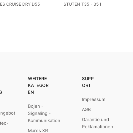
ES CRUISE DRY D55
STUTEN T35 - 35 l
- 55 Liter
WEITERE
SUPP
KATEGORI
ORT
G
EN
Impressum
Bojen -
AGB
angebot
Signaling -
Garantie und
Kommunikation
ted-
Reklamationen
Mares XR