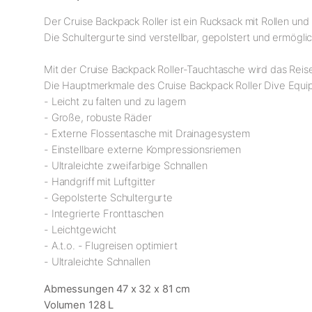
Der Cruise Backpack Roller ist ein Rucksack mit Rollen und
Die Schultergurte sind verstellbar, gepolstert und ermögl
Mit der Cruise Backpack Roller-Tauchtasche wird das Reisen
Die Hauptmerkmale des Cruise Backpack Roller Dive Equip
- Leicht zu falten und zu lagern
- Große, robuste Räder
- Externe Flossentasche mit Drainagesystem
- Einstellbare externe Kompressionsriemen
- Ultraleichte zweifarbige Schnallen
- Handgriff mit Luftgitter
- Gepolsterte Schultergurte
- Integrierte Fronttaschen
- Leichtgewicht
- A.t.o. - Flugreisen optimiert
- Ultraleichte Schnallen
Abmessungen 47 x 32 x 81 cm
Volumen 128 L