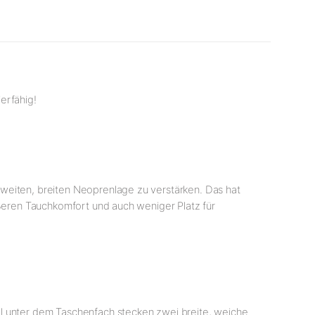
ierfähig!
zweiten, breiten Neoprenlage zu verstärken. Das hat
ößeren Tauchkomfort und auch weniger Platz für
 unter dem Taschenfach stecken zwei breite, weiche