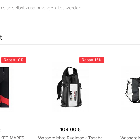
 in sich selbst zusammengefaltet werden.
t
Rabatt
10%
Rabatt
16%
€
109.00 €
CKET MARES
Wasserdichte Rucksack Tasche
Wasserdi