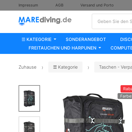
Impressum
AGB
Versand und Porto
Suche
Geben Sie den S
☰ KATEGORIE
SONDERANGEBOT
DISC
FREITAUCHEN UND HARPUNEN
COMPUTE
Zuhause
☰ Kategorie
Taschen - Verp
Raba
Farbe: