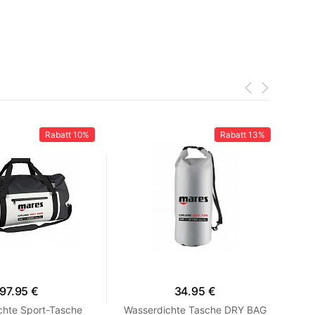
Rabatt
10%
Rabatt
13%
97.95 €
34.95 €
chte Sport-Tasche
Wasserdichte Tasche DRY BAG
Wa