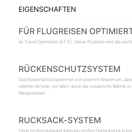
EIGENSCHAFTEN
FÜR FLUGREISEN OPTIMIER
Air Travel Optimized (A.T.O.): Diese Produkte sind die perf
RÜCKENSCHUTZSYSTEM
Das Rückenschutzsystem ist von unserem Wissen um Jackets
vielerlei Vorteile, vor allem durch die zusätzliche Wärme
Wasserblasen.
RUCKSACK-SYSTEM
Ohne großen Aufwand kann ein großes Gepäckstück in ei