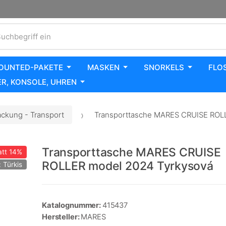
uchbegriff ein
OUNTED-PAKETE
MASKEN
SNORKELS
FLO
R, KONSOLE, UHREN
ackung - Transport
Transporttasche MARES CRUISE ROLL
Transporttasche MARES CRUISE
tt
14%
ROLLER model 2024 Tyrkysová
 Türkis
Katalognummer:
415437
Hersteller:
MARES