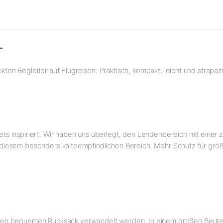
T
ekten Begleiter auf Flugreisen: Praktisch, kompakt, leicht und strapaz
 inspiriert. Wir haben uns überlegt, den Lendenbereich mit einer 
 in diesem besonders kälteempfindlichen Bereich. Mehr Schutz für gr
nen bequemen Rucksack verwandelt werden. In einem großen Beutel