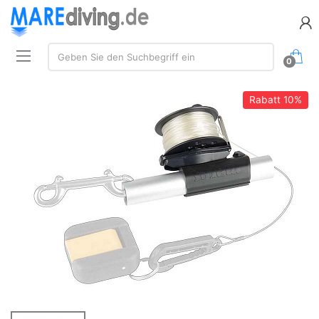
Suche:
Geben Sie den Suchbegriff ein
0
Rabatt
10%