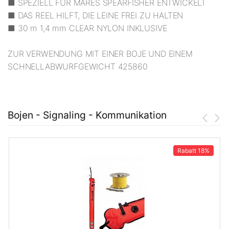
■ SPEZIELL FÜR MARES SPEARFISHER ENTWICKELT
■ DAS REEL HILFT, DIE LEINE FREI ZU HALTEN
■ 30 m 1,4 mm CLEAR NYLON INKLUSIVE
ZUR VERWENDUNG MIT EINER BOJE UND EINEM
SCHNELLABWURFGEWICHT 425860
Bojen - Signaling - Kommunikation
Rabatt
18%