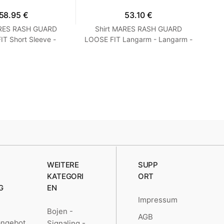
58.95 €
53.10 €
ARES RASH GUARD
Shirt MARES RASH GUARD
T Short Sleeve -
LOOSE FIT Langarm - Langarm -
Ne
 Loose Fit - Frauen
Loose Fit - Herren Blau M
S Turquoise
WEITERE
SUPP
KATEGORI
ORT
G
EN
Impressum
Bojen -
AGB
angebot
Signaling -