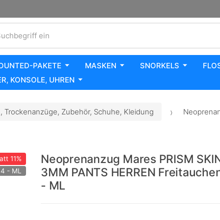
uchbegriff ein
OUNTED-PAKETE
MASKEN
SNORKELS
FLO
R, KONSOLE, UHREN
 Trockenanzüge, Zubehör, Schuhe, Kleidung
Neoprenan
Neoprenanzug Mares PRISM SKI
att
11%
3MM PANTS HERREN Freitauchen
 4 - ML
- ML