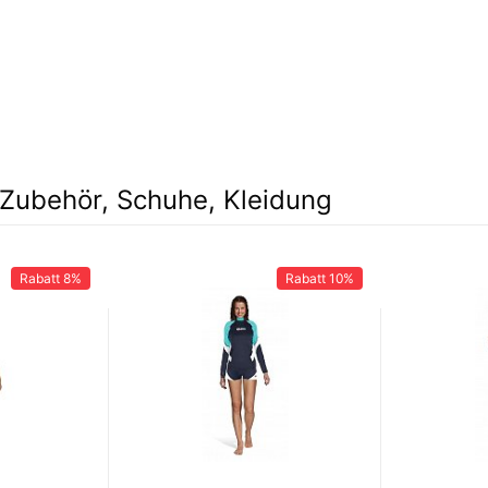
Zubehör, Schuhe, Kleidung
Rabatt
8%
Rabatt
10%