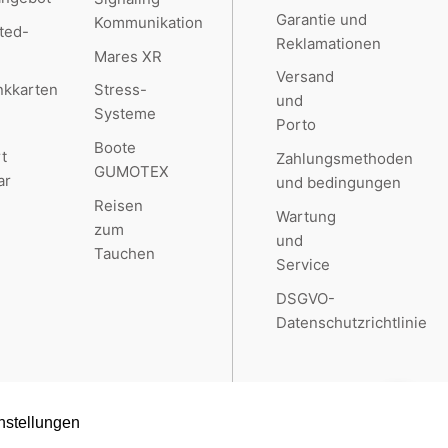
Garantie und
Kommunikation
ted-
Reklamationen
Mares XR
Versand
kkarten
Stress-
und
Systeme
Porto
Boote
t
Zahlungsmethoden
GUMOTEX
ar
und bedingungen
Reisen
Wartung
zum
und
Tauchen
Service
DSGVO-
Datenschutzrichtlinie
nstellungen
Created by
RETAILYS.