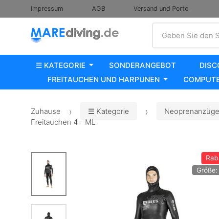
Impressum
AGB
Versand und Porto
Suche
Geben Sie den S
☰ KATEGORIE
SONDERANGEBOT
DISC
FREITAUCHEN UND HARPUNEN
COMPUTE
Zuhause
☰ Kategorie
Neoprenanzüge,
Freitauchen 4 - ML
Rab
Größe: