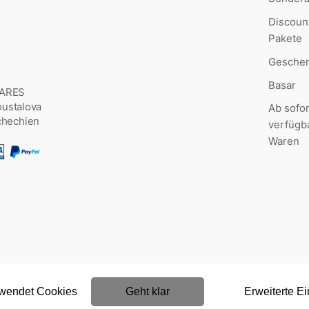
Discoun
Pakete
Geschen
Basar
MARES
Šoustalova
Ab sofor
chechien
verfügb
Waren
rwendet Cookies
Geht klar
Erweiterte Ei