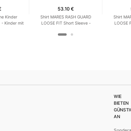
€
53.10 €
ne Kinder
Shirt MARES RASH GUARD
Shirt M
 Kinder mit
LOOSE FIT Short Sleeve -
LOOSE FI
Langarm - Loose Fit - Frauen
Kurzarm -
XXS Turquoise
XX
WIE
BIETEN
GÜNSTI
AN
Sonder