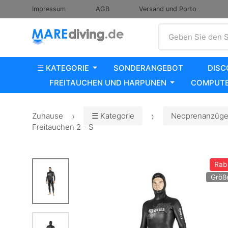
Impressum
AGB
Versand und Porto
Suche
Geben Sie den S
☰ KATEGORIE
SONDERANGEBOT
DISC
FREITAUCHEN UND HARPUNEN
COMPUTE
Zuhause
☰ Kategorie
Neoprenanzüge,
Freitauchen 2 - S
Rab
Größe