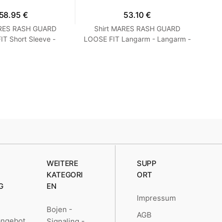
58.95 €
53.10 €
ARES RASH GUARD
Shirt MARES RASH GUARD
T Short Sleeve -
LOOSE FIT Langarm - Langarm -
Ne
 Loose Fit - Frauen
Loose Fit - Herren Blau M
S Turquoise
WEITERE
SUPP
KATEGORI
ORT
G
EN
Impressum
Bojen -
AGB
angebot
Signaling -