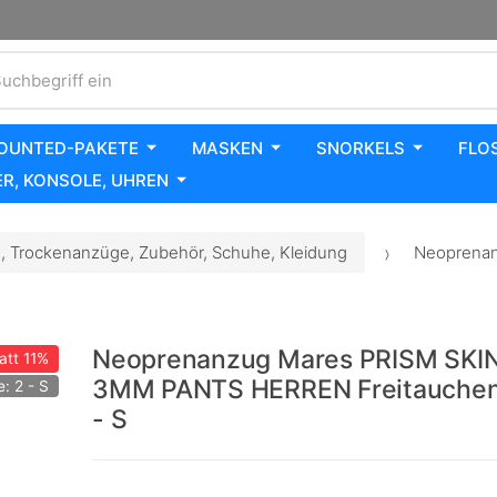
uchbegriff ein
OUNTED-PAKETE
MASKEN
SNORKELS
FLO
R, KONSOLE, UHREN
 Trockenanzüge, Zubehör, Schuhe, Kleidung
Neoprenan
Neoprenanzug Mares PRISM SKI
att
11%
3MM PANTS HERREN Freitauchen
: 2 - S
- S