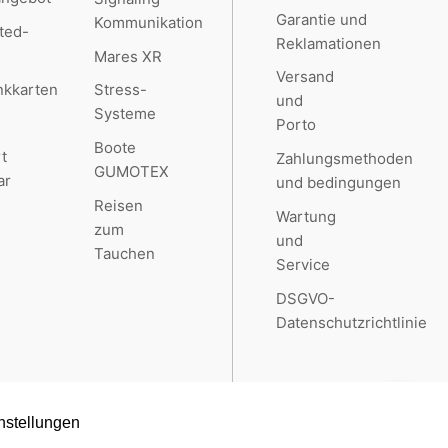
Garantie und
Kommunikation
ted-
Reklamationen
Mares XR
Versand
kkarten
Stress-
und
Systeme
Porto
Boote
t
Zahlungsmethoden
GUMOTEX
ar
und bedingungen
Reisen
Wartung
zum
und
Tauchen
Service
DSGVO-
Datenschutzrichtlinie
nstellungen
Created by
RETAILYS.