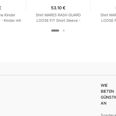
€
53.10 €
ne Kinder
Shirt MARES RASH GUARD
Shirt M
 Kinder mit
LOOSE FIT Short Sleeve -
LOOSE FI
Langarm - Loose Fit - Frauen
Kurzarm -
XXS Turquoise
XX
WIE
BIETEN
GÜNSTI
AN
Sonder