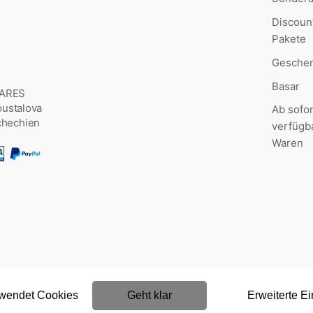
Discoun
Pakete
Geschen
Basar
MARES
Šoustalova
Ab sofor
chechien
verfügb
Waren
rwendet Cookies
Geht klar
Erweiterte Ei