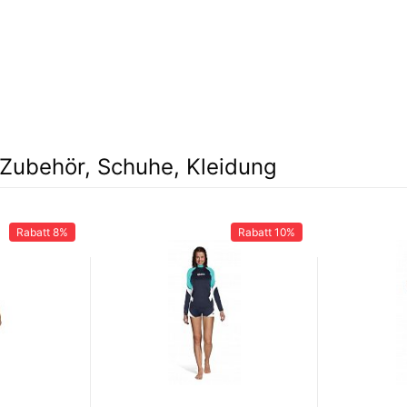
Zubehör, Schuhe, Kleidung
Rabatt
8%
Rabatt
10%