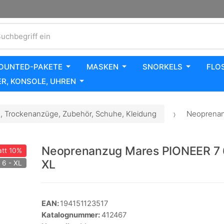
uchbegriff ein
OUNTED-PAKETE
MASKEN
SNORKELS
FLO
R, KONSOLE, UHREN
 Trockenanzüge, Zubehör, Schuhe, Kleidung
Neoprenan
Neoprenanzug Mares PIONEER 7 
tt
10%
XL
 6 - XL
EAN:
194151123517
Katalognummer:
412467