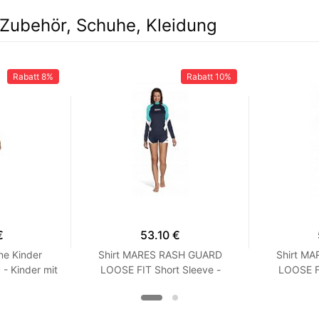
Zubehör, Schuhe, Kleidung
Rabatt
8%
Rabatt
10%
€
53.10 €
ne Kinder
Shirt MARES RASH GUARD
Shirt M
 Kinder mit
LOOSE FIT Short Sleeve -
LOOSE FI
Langarm - Loose Fit - Frauen
Kurzarm -
XXS Turquoise
XX