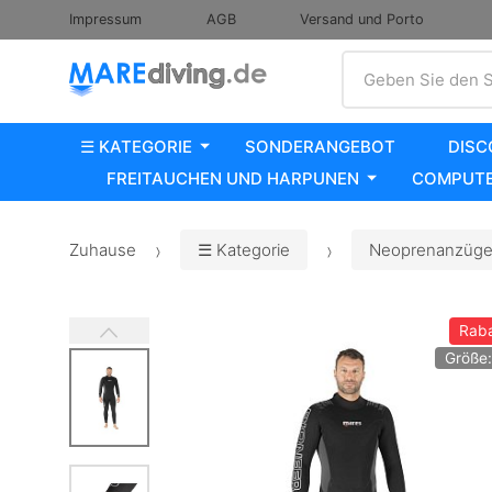
Impressum
AGB
Versand und Porto
Suche
Geben Sie den S
☰ KATEGORIE
SONDERANGEBOT
DISC
FREITAUCHEN UND HARPUNEN
COMPUTE
Zuhause
☰ Kategorie
Neoprenanzüge,
Raba
Größe: