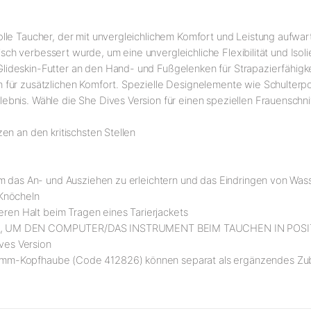
olle Taucher, der mit unvergleichlichem Komfort und Leistung aufw
gisch verbessert wurde, um eine unvergleichliche Flexibilität und Iso
deskin-Futter an den Hand- und Fußgelenken für Strapazierfähigkei
für zusätzlichen Komfort. Spezielle Designelemente wie Schulterpol
bnis. Wähle die She Dives Version für einen speziellen Frauenschnit
en an den kritischsten Stellen
um das An- und Ausziehen zu erleichtern und das Eindringen von Was
 Knöcheln
eren Halt beim Tragen eines Tarierjackets
 UM DEN COMPUTER/DAS INSTRUMENT BEIM TAUCHEN IN POSI
ives Version
-mm-Kopfhaube (Code 412826) können separat als ergänzendes Zu