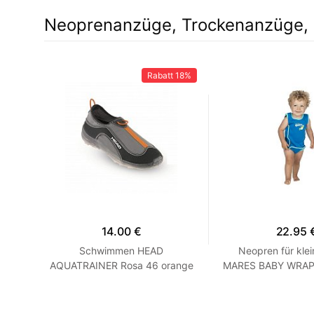
Neoprenanzüge, Trockenanzüge, 
Rabatt
18%
14.00 €
22.95 
hirt
Schwimmen HEAD
Neopren für klei
 Grau
AQUATRAINER Rosa 46 orange
MARES BABY WRAP -
Blau