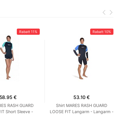
Rabatt
11%
Rabatt
10%
58.95 €
53.10 €
ARES RASH GUARD
Shirt MARES RASH GUARD
T Short Sleeve -
LOOSE FIT Langarm - Langarm -
Ne
 Loose Fit - Frauen
Loose Fit - Herren Blau M
S Turquoise