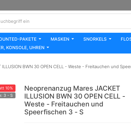
uchbegriff ein
OUNTED-PAKETE
MASKEN
SNORKELS
FLO
R, KONSOLE, UHREN
LLUSION BWN 30 OPEN CELL - Weste - Freitauchen und Speerf
Neoprenanzug Mares JACKET
tt
10%
ILLUSION BWN 30 OPEN CELL -
: 3 - S
Weste - Freitauchen und
Speerfischen 3 - S