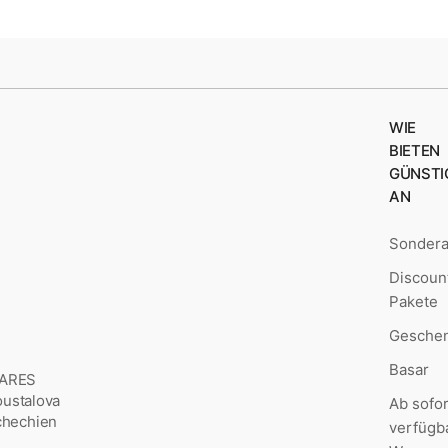
WIE
BIETEN
GÜNSTI
AN
Sonder
Discoun
Pakete
Geschen
Basar
MARES
Šoustalova
Ab sofor
chechien
verfügb