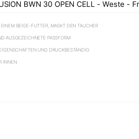
SION BWN 30 OPEN CELL - Weste - Fre
EINEM BEIGE-FUTTER, MASKT DEN TAUCHER
UND AUSGEZEICHNETE PASSFORM
 EIGENSCHAFTEN UND DRUCKBESTÄNDIG
R INNEN