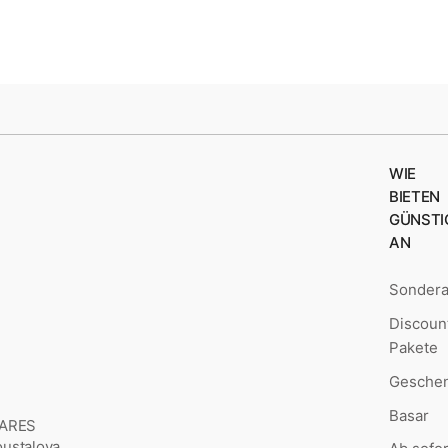
WIE
BIETEN
GÜNSTI
AN
Sonder
Discoun
Pakete
Geschen
Basar
MARES
Šoustalova