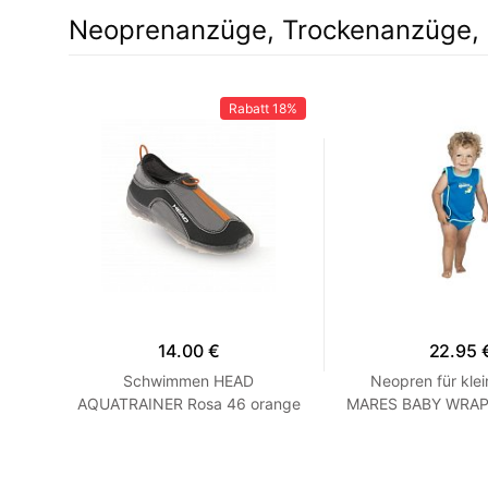
Neoprenanzüge, Trockenanzüge, 
Rabatt
18%
14.00 €
22.95 
hirt
Schwimmen HEAD
Neopren für klei
 Grau
AQUATRAINER Rosa 46 orange
MARES BABY WRAP -
Blau