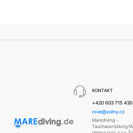
KONTAKT
+420 603 715 430
rove@volny.cz
Marediving -
Tauchausrüstung 
Velana spol. s.r.o. 