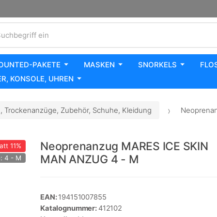
uchbegriff ein
OUNTED-PAKETE
MASKEN
SNORKELS
FLO
R, KONSOLE, UHREN
 Trockenanzüge, Zubehör, Schuhe, Kleidung
Neoprenan
Neoprenanzug MARES ICE SKIN
att
11%
MAN ANZUG 4 - M
: 4 - M
EAN:
194151007855
Katalognummer:
412102