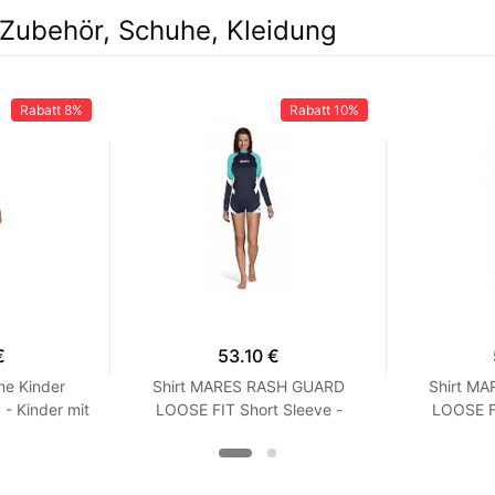
Zubehör, Schuhe, Kleidung
Rabatt
8%
Rabatt
10%
€
53.10 €
ne Kinder
Shirt MARES RASH GUARD
Shirt M
 Kinder mit
LOOSE FIT Short Sleeve -
LOOSE FI
Langarm - Loose Fit - Frauen
Kurzarm -
XXS Turquoise
XX