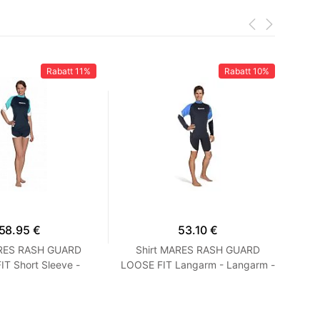
Rabatt
11%
Rabatt
10%
58.95 €
53.10 €
ARES RASH GUARD
Shirt MARES RASH GUARD
T Short Sleeve -
LOOSE FIT Langarm - Langarm -
Ne
 Loose Fit - Frauen
Loose Fit - Herren Blau M
S Turquoise