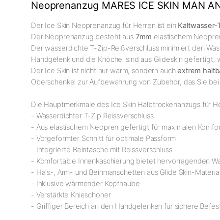
Neoprenanzug MARES ICE SKIN MAN A
Der Ice Skin Neoprenanzug für Herren ist ein
Kaltwasser-
Der Neoprenanzug besteht aus
7mm
elastischem Neopren 
Der wasserdichte T-Zip-Reißverschluss minimiert den Was
Handgelenk und die Knöchel sind aus Glideskin gefertigt,
Der Ice Skin ist nicht nur warm, sondern auch
extrem haltb
Oberschenkel zur Aufbewahrung von Zubehör, das Sie bei
Die Hauptmerkmale des Ice Skin Halbtrockenanzugs für He
- Wasserdichter T-Zip Reissverschluss
- Aus elastischem Neopren gefertigt für maximalen Komfo
- Vorgeformter Schnitt für optimale Passform
- Integrierte Beintasche mit Reissverschluss
- Komfortable Innenkaschierung bietet hervorragenden 
- Hals-, Arm- und Beinmanschetten aus Glide Skin-Material 
- Inklusive wärmender Kopfhaube
- Verstärkte Knieschoner
- Griffiger Bereich an den Handgelenken für sichere Befe