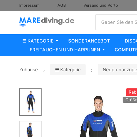
Impressum
AGB
Versand und Porto
Suche
Geben Sie den S
☰ KATEGORIE
SONDERANGEBOT
DISC
FREITAUCHEN UND HARPUNEN
COMPUTE
Zuhause
☰ Kategorie
Neoprenanzüge,
Rab
Größe