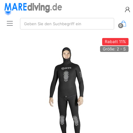
Suche:
Geben Sie den Suchbegriff ein
0
Rabatt
11%
Größe: 2 - S