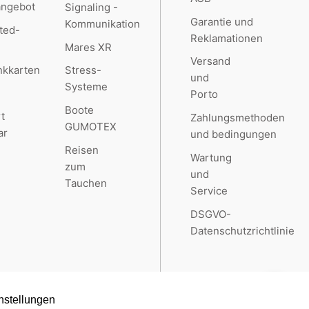
angebot
Signaling -
Garantie und
Kommunikation
ted-
Reklamationen
Mares XR
Versand
kkarten
Stress-
und
Systeme
Porto
Boote
t
Zahlungsmethoden
GUMOTEX
ar
und bedingungen
Reisen
Wartung
zum
und
Tauchen
Service
DSGVO-
Datenschutzrichtlinie
nstellungen
Created by
RETAILYS.