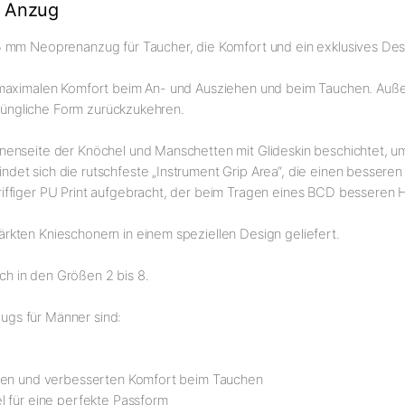
 Anzug
5 mm Neoprenanzug für Taucher, die Komfort und ein exklusives Des
t maximalen Komfort beim An- und Ausziehen und beim Tauchen. Auß
prüngliche Form zurückzukehren.
enseite der Knöchel und Manschetten mit Glideskin beschichtet, um
et sich die rutschfeste „Instrument Grip Area“, die einen bessere
ffiger PU Print aufgebracht, der beim Tragen eines BCD besseren Ha
kten Knieschonern in einem speziellen Design geliefert.
ich in den Größen 2 bis 8.
gs für Männer sind:
ehen und verbesserten Komfort beim Tauchen
l für eine perfekte Passform