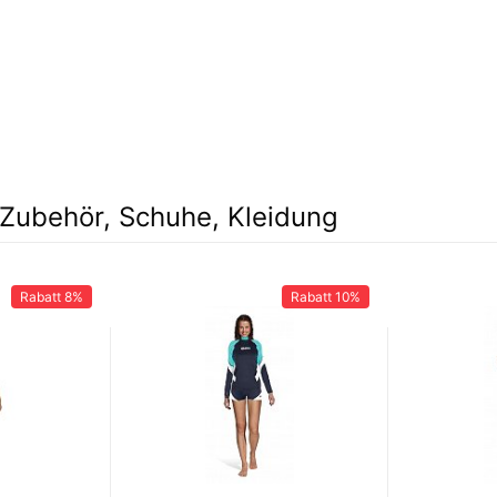
Zubehör, Schuhe, Kleidung
Rabatt
8%
Rabatt
10%