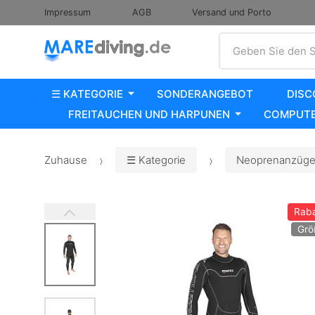
Impressum
AGB
Versand und Porto
Suche
Geben Sie den S
☰ KATEGORIE
SONDERANGEBOT
DISC
FREITAUCHEN UND HARPUNEN
COMPUTE
Zuhause
☰ Kategorie
Neoprenanzüge,
Raba
Grö