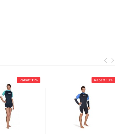
Rabatt
11%
Rabatt
10%