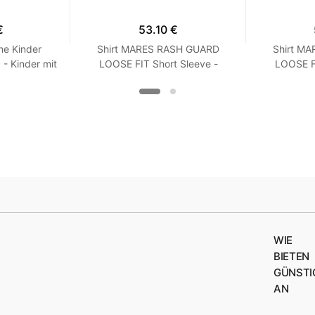
€
53.10 €
ne Kinder
Shirt MARES RASH GUARD
Shirt M
 Kinder mit
LOOSE FIT Short Sleeve -
LOOSE FI
Langarm - Loose Fit - Frauen
Kurzarm -
XXS Turquoise
XX
WIE
BIETEN
GÜNSTI
AN