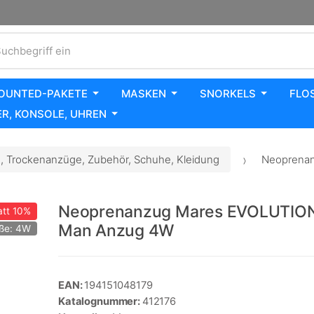
uchbegriff ein
OUNTED-PAKETE
MASKEN
SNORKELS
FLO
R, KONSOLE, UHREN
 Trockenanzüge, Zubehör, Schuhe, Kleidung
Neoprenan
Neoprenanzug Mares EVOLUTIO
tt
10%
Man Anzug 4W
ße: 4W
EAN:
194151048179
Katalognummer:
412176