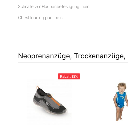
Schnalle zur Haubenbefestigung: nein
Chest loading pad: nein
Neoprenanzüge, Trockenanzüge, 
Rabatt
18%