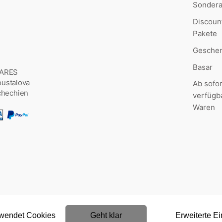
Sonder
Discoun
Pakete
Geschen
Basar
MARES
Šoustalova
Ab sofor
chechien
verfügb
Waren
rwendet Cookies
Geht klar
Erweiterte Ei