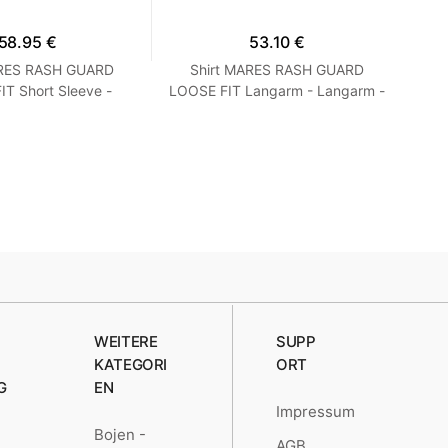
58.95 €
53.10 €
ARES RASH GUARD
Shirt MARES RASH GUARD
T Short Sleeve -
LOOSE FIT Langarm - Langarm -
Ne
 Loose Fit - Frauen
Loose Fit - Herren Blau M
S Turquoise
WEITERE
SUPP
KATEGORI
ORT
G
EN
Impressum
Bojen -
AGB