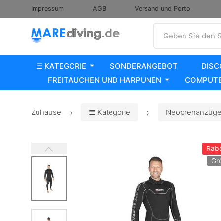
Impressum
AGB
Versand und Porto
Suche
Geben Sie den S
☰ KATEGORIE
SONDERANGEBOT
DISC
FREITAUCHEN UND HARPUNEN
COMPUTE
Zuhause
☰ Kategorie
Neoprenanzüge,
Raba
Gr