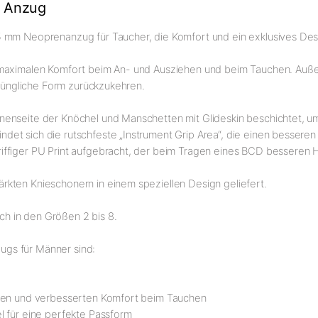
 Anzug
5 mm Neoprenanzug für Taucher, die Komfort und ein exklusives Des
t maximalen Komfort beim An- und Ausziehen und beim Tauchen. Auß
prüngliche Form zurückzukehren.
enseite der Knöchel und Manschetten mit Glideskin beschichtet, um
et sich die rutschfeste „Instrument Grip Area“, die einen bessere
ffiger PU Print aufgebracht, der beim Tragen eines BCD besseren Ha
kten Knieschonern in einem speziellen Design geliefert.
ich in den Größen 2 bis 8.
gs für Männer sind:
ehen und verbesserten Komfort beim Tauchen
l für eine perfekte Passform