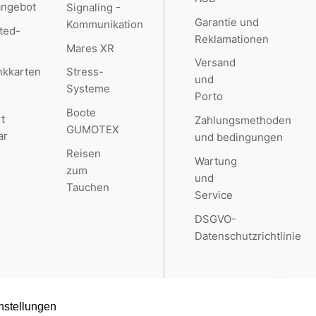
angebot
Signaling -
Garantie und
Kommunikation
ted-
Reklamationen
Mares XR
Versand
kkarten
Stress-
und
Systeme
Porto
Boote
t
Zahlungsmethoden
GUMOTEX
ar
und bedingungen
Reisen
Wartung
zum
und
Tauchen
Service
DSGVO-
Datenschutzrichtlinie
nstellungen
Created by
RETAILYS.