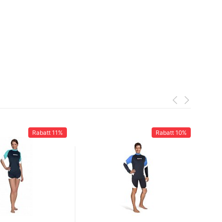
Rabatt
11%
Rabatt
10%