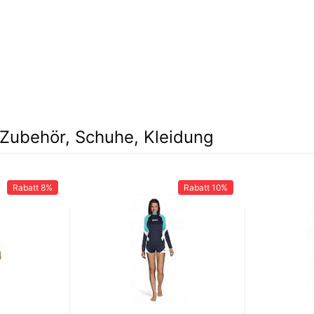
Zubehör, Schuhe, Kleidung
Rabatt
8%
Rabatt
10%