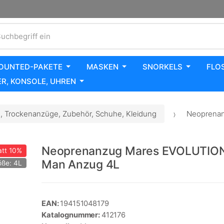
uchbegriff ein
OUNTED-PAKETE
MASKEN
SNORKELS
FLO
R, KONSOLE, UHREN
 Trockenanzüge, Zubehör, Schuhe, Kleidung
Neoprenan
Neoprenanzug Mares EVOLUTIO
tt
10%
Man Anzug 4L
öße: 4L
EAN:
194151048179
Katalognummer:
412176