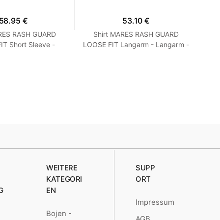
58.95 €
53.10 €
ARES RASH GUARD
Shirt MARES RASH GUARD
T Short Sleeve -
LOOSE FIT Langarm - Langarm -
Ne
 Loose Fit - Frauen
Loose Fit - Herren Blau M
S Turquoise
WEITERE
SUPP
KATEGORI
ORT
G
EN
Impressum
Bojen -
AGB