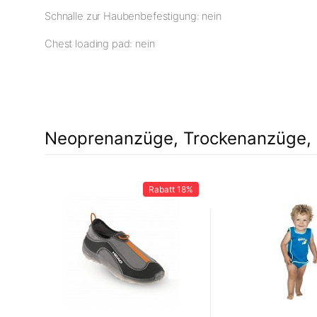
Schnalle zur Haubenbefestigung: nein
Chest loading pad: nein
Neoprenanzüge, Trockenanzüge, 
Rabatt
18%