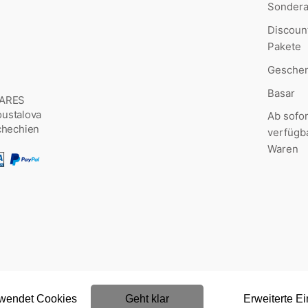
Sonder
Discoun
Pakete
Geschen
Basar
MARES
Šoustalova
Ab sofor
chechien
verfügb
Waren
rwendet Cookies
Geht klar
Erweiterte Ei