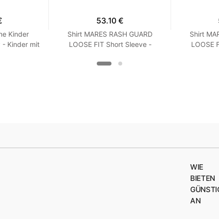
€
53.10 €
ne Kinder
Shirt MARES RASH GUARD
Shirt M
 Kinder mit
LOOSE FIT Short Sleeve -
LOOSE FI
Langarm - Loose Fit - Frauen
Kurzarm -
XXS Turquoise
XX
WIE
BIETEN
GÜNSTI
AN