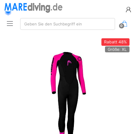
Suche:
Geben Sie den Suchbegriff ein
0
Rabatt
48%
Größe: XL