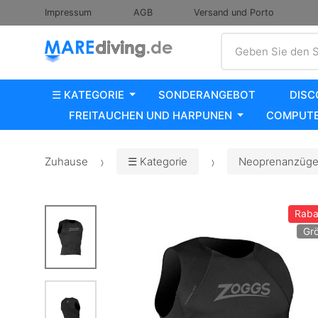
Impressum
AGB
Versand und Porto
Suche
Geben Sie den S
☰ KATEGORIE
SONDERANGEBOT
DISC
FREITAUCHEN UND HARPUNEN
COMPUTE
Zuhause
☰ Kategorie
Neoprenanzüge,
Raba
Gr