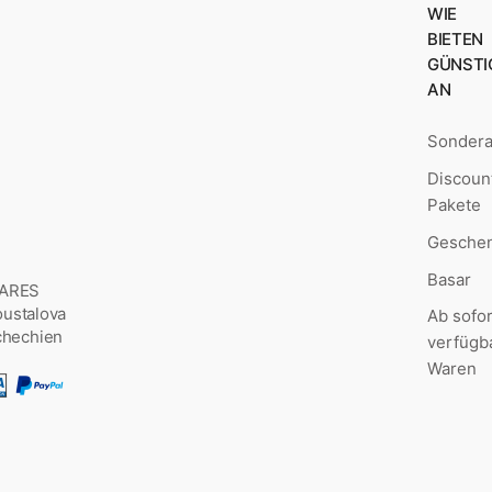
WIE
BIETEN
GÜNSTI
AN
Sonder
Discoun
Pakete
Geschen
Basar
MARES
Šoustalova
Ab sofor
chechien
verfügb
Waren