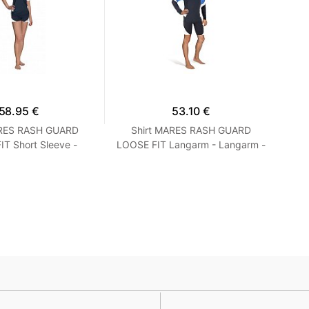
58.95 €
53.10 €
ARES RASH GUARD
Shirt MARES RASH GUARD
T Short Sleeve -
LOOSE FIT Langarm - Langarm -
Ne
 Loose Fit - Frauen
Loose Fit - Herren Blau M
S Turquoise