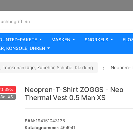
uchbegriff ein
OUNTED-PAKETE
MASKEN
SNORKELS
FLO
R, KONSOLE, UHREN
 Trockenanzüge, Zubehör, Schuhe, Kleidung
Neopren-T-
Neopren-T-Shirt ZOGGS - Neo
tt
39%
Thermal Vest 0.5 Man XS
öße: XS
EAN:
194151043136
Katalognummer:
464041