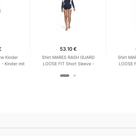
€
53.10 €
ne Kinder
Shirt MARES RASH GUARD
Shirt M
 Kinder mit
LOOSE FIT Short Sleeve -
LOOSE FI
Langarm - Loose Fit - Frauen
Kurzarm -
XXS Turquoise
XX