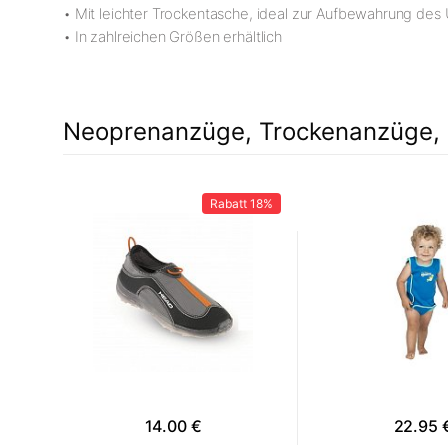
• Mit leichter Trockentasche, ideal zur Aufbewahrung de
• In zahlreichen Größen erhältlich
Neoprenanzüge, Trockenanzüge, 
Rabatt
18%
14.00 €
22.95 