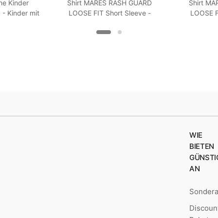
ne Kinder
Shirt MARES RASH GUARD
Shirt M
 Kinder mit
LOOSE FIT Short Sleeve -
LOOSE FI
Langarm - Loose Fit - Frauen
Kurzarm -
XXS Turquoise
XX
WIE
BIETEN
GÜNSTI
AN
Sonder
Discoun