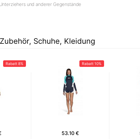
s Unterziehers und anderer Gegenstände
Zubehör, Schuhe, Kleidung
Rabatt
8%
Rabatt
10%
€
53.10 €