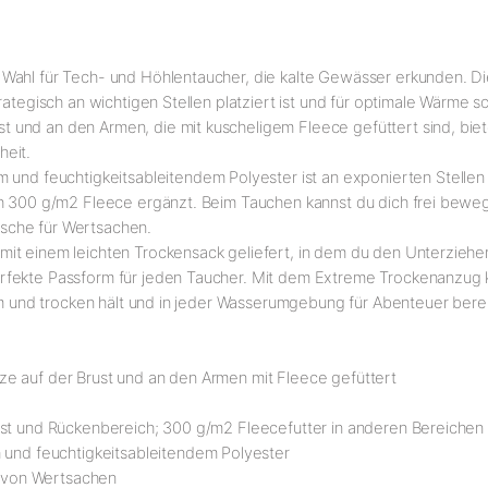
ahl für Tech- und Höhlentaucher, die kalte Gewässer erkunden. Dies
rategisch an wichtigen Stellen platziert ist und für optimale Wärme
 und an den Armen, die mit kuscheligem Fleece gefüttert sind, bie
heit.
 feuchtigkeitsableitendem Polyester ist an exponierten Stellen 
rch 300 g/m2 Fleece ergänzt. Beim Tauchen kannst du dich frei bewe
sche für Wertsachen.
it einem leichten Trockensack geliefert, in dem du den Unterzieher
rfekte Passform für jeden Taucher. Mit dem Extreme Trockenanzug ka
rm und trocken hält und in jeder Wasserumgebung für Abenteuer bereit
e auf der Brust und an den Armen mit Fleece gefüttert
ust und Rückenbereich; 300 g/m2 Fleecefutter in anderen Bereichen
nd feuchtigkeitsableitendem Polyester
 von Wertsachen