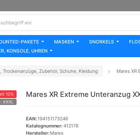
uchbegriff ein
OUNTED-PAKETE
MASKEN
SNORKELS
FLO
R, KONSOLE, UHREN
 Trockenanzüge, Zubehör, Schuhe, Kleidung
Mares XR 
Mares XR Extreme Unteranzug X
tt
10%
: XXXL
EAN:
194151173246
Katalognummer:
412178
Hersteller:
Mares