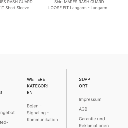
ARES RASH GUARD
Shirt MARES RASH GUARD
T Short Sleeve -
LOOSE FIT Langarm - Langarm -
Ne
 Loose Fit - Frauen
Loose Fit - Herren Blau M
S Turquoise
WEITERE
SUPP
KATEGORI
ORT
G
EN
Impressum
Bojen -
AGB
angebot
Signaling -
Garantie und
Kommunikation
ted-
Reklamationen