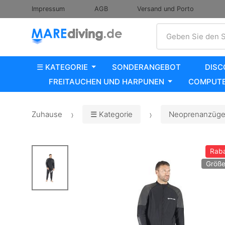
Impressum
AGB
Versand und Porto
Suche
Geben Sie den S
☰ KATEGORIE
SONDERANGEBOT
DISC
FREITAUCHEN UND HARPUNEN
COMPUTE
Zuhause
☰ Kategorie
Neoprenanzüge,
Raba
Größe