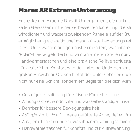
Mares XR Extreme Unteranzug
Entdecke den Extreme Drysuit Undergarment, die richtige W
kalten Gewässern mit einer verbesserten Isolierung, die st
winddichten und wasserabweisenden Paneele auf der Brust
ermöglichen gleichzeitig uneingeschränkte Bewegungsfrei
Diese Unterwäsche aus geruchshemmendem, waschbarem und
"Polar"-Fleece gefüttert und wird an anderen Stellen du
Handwärmertaschen und eine praktische Reißverschlussta
Für zusätzlichen Komfort wird der Extreme Undergarment m
großen Auswahl an Größen bietet der Unterzieher eine pe
nicht nur eine Schicht, sondern ein Begleiter, der dich wa
• Gesteigerte Isolierung für kritische Körperbereiche
• Atmungsaktive, winddichte und wasserbeständige Einsätz
• Dehnbar für bessere Bewegungsfreiheit
• 450 g/m2 mit „Polar“-Fleece gefütterte Arme, Beine, Br
• Aus geruchshemmendem, waschbarem, atmungsaktivem u
• Handwärmertaschen für Komfort und zur Aufbewahrung