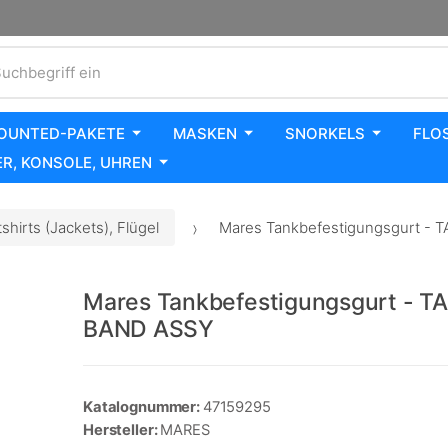
uchbegriff ein
OUNTED-PAKETE
MASKEN
SNORKELS
FLO
R, KONSOLE, UHREN
hirts (Jackets), Flügel
Mares Tankbefestigungsgurt -
Mares Tankbefestigungsgurt - T
BAND ASSY
Katalognummer:
47159295
Hersteller:
MARES