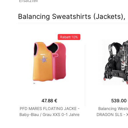
Ersatzteil
Balancing Sweatshirts (Jackets), 
10%
Rabatt
10%
47.88 €
539.00
 -
PFD MARES FLOATING JACKE -
Balancing Wes
Baby-Blau / Grau XXS 0-1 Jahre
DRAGON SLS - XL