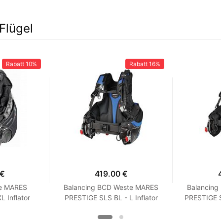
Flügel
Rabatt
10%
Rabatt
16%
 €
419.00 €
te MARES
Balancing BCD Weste MARES
Balancin
 Inflator
PRESTIGE SLS BL - L Inflator
PRESTIGE S