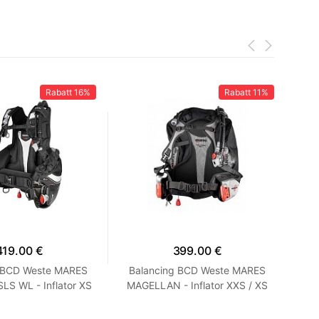
Rabatt
16%
Rabatt
11%
419.00 €
399.00 €
g BCD Weste MARES
Balancing BCD Weste MARES
Bal
LS WL - Inflator XS
MAGELLAN - Inflator XXS / XS