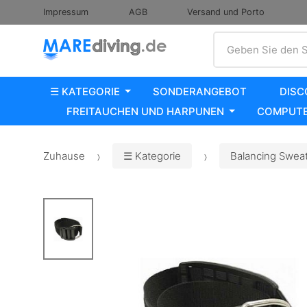
Impressum
AGB
Versand und Porto
Suche
Geben Sie den S
☰ KATEGORIE
SONDERANGEBOT
DISC
FREITAUCHEN UND HARPUNEN
COMPUTE
Zuhause
☰ Kategorie
Balancing Sweats