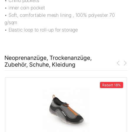
• Chino pockets
• inner coin pocket
• Soft, comfortable mesh lining , 100% polyester 70
g/sqm
• Elastic loop to roll-up for storage
Neoprenanzüge, Trockenanzüge,
Zubehör, Schuhe, Kleidung
Rabatt
18%