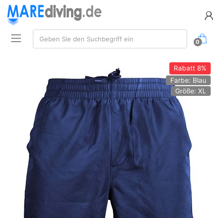
Suche:
Geben Sie den Suchbegriff ein
0
Rabatt
8%
Farbe: Blau
Größe: XL