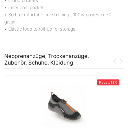
• Chino pockets
• inner coin pocket
• Soft, comfortable mesh lining , 100% polyester 70
g/sqm
• Elastic loop to roll-up for storage
Neoprenanzüge, Trockenanzüge,
Zubehör, Schuhe, Kleidung
Rabatt
18%