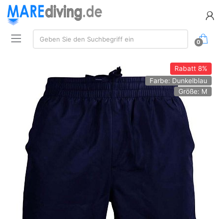
Suche:
Geben Sie den Suchbegriff ein
0
Rabatt
8%
Farbe: Dunkelblau
Größe: M