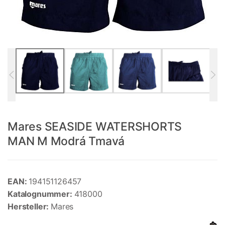
Mares SEASIDE WATERSHORTS
MAN M Modrá Tmavá
EAN:
194151126457
Katalognummer:
418000
Hersteller:
Mares