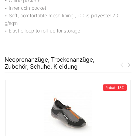
• Chino pockets
• inner coin pocket
• Soft, comfortable mesh lining , 100% polyester 70
g/sqm
• Elastic loop to roll-up for storage
Neoprenanzüge, Trockenanzüge,
Zubehör, Schuhe, Kleidung
Rabatt
18%