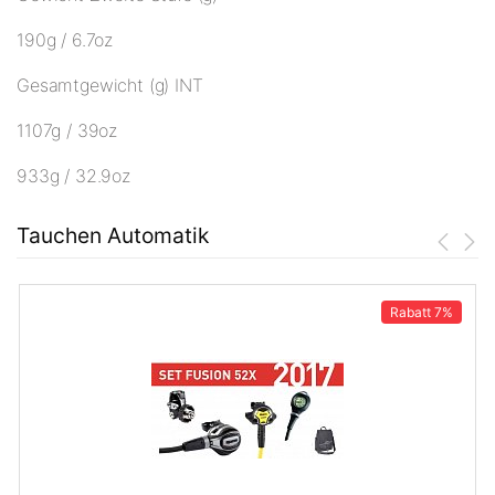
190g / 6.7oz
Gesamtgewicht (g) INT
1107g / 39oz
933g / 32.9oz
Tauchen Automatik
Rabatt
7%