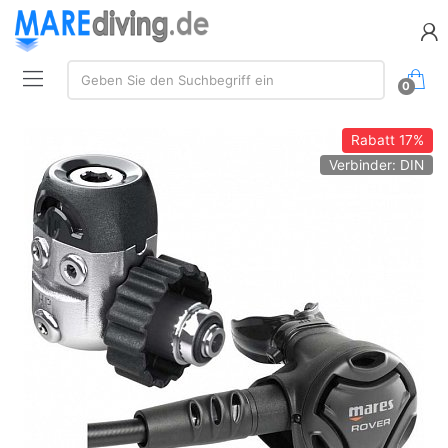
Suche:
Geben Sie den Suchbegriff ein
0
Rabatt
17%
Verbinder: DIN