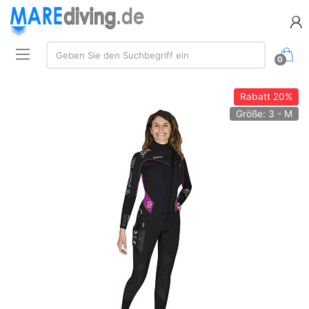
Suche:
Geben Sie den Suchbegriff ein
0
Rabatt
20%
Größe: 3 - M