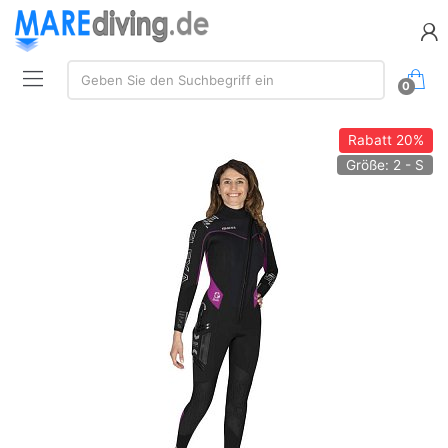
Suche:
Geben Sie den Suchbegriff ein
0
Rabatt
20%
Größe: 2 - S