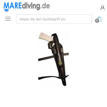
Suche:
Geben Sie den Suchbegriff ein
0