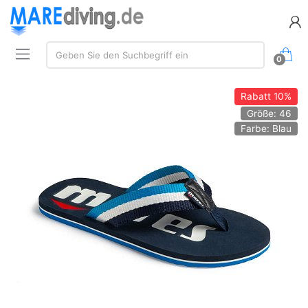
Suche:
Geben Sie den Suchbegriff ein
0
Rabatt
10%
Größe: 46
Farbe: Blau