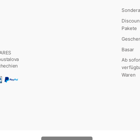
Sonder
Discoun
Pakete
Geschen
Basar
MARES
Šoustalova
Ab sofor
chechien
verfügb
Waren