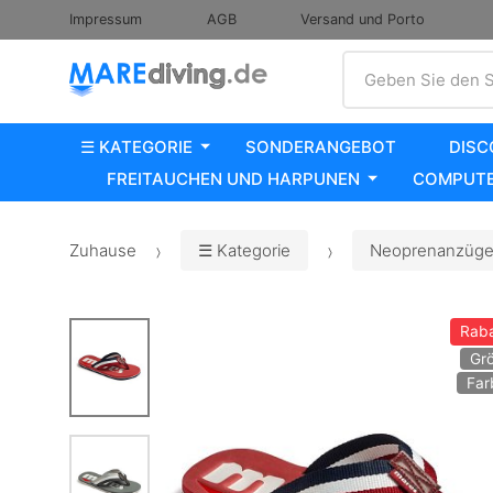
Impressum
AGB
Versand und Porto
Suche
Geben Sie den S
☰ KATEGORIE
SONDERANGEBOT
DISC
FREITAUCHEN UND HARPUNEN
COMPUTE
Zuhause
☰ Kategorie
Neoprenanzüge,
Raba
Gr
Far