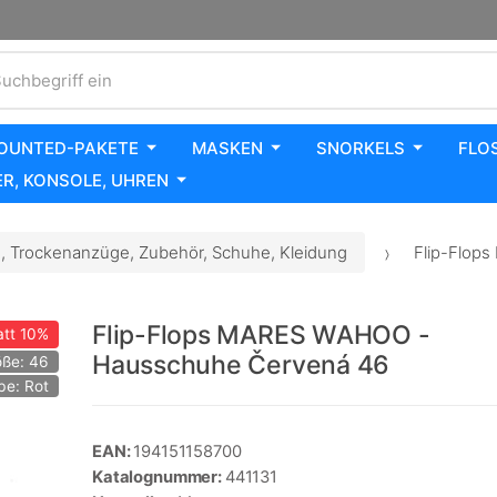
uchbegriff ein
OUNTED-PAKETE
MASKEN
SNORKELS
FLO
R, KONSOLE, UHREN
 Trockenanzüge, Zubehör, Schuhe, Kleidung
Flip-Flop
Flip-Flops MARES WAHOO -
tt
10%
Hausschuhe Červená 46
öße: 46
be: Rot
EAN:
194151158700
Katalognummer:
441131