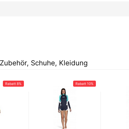
e
Zubehör, Schuhe, Kleidung
Rabatt
8%
Rabatt
10%