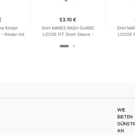
€
53.10 €
ne Kinder
Shirt MARES RASH GUARD
Shirt M
 Kinder mit
LOOSE FIT Short Sleeve -
LOOSE FI
Langarm - Loose Fit - Frauen
Kurzarm -
XXS Turquoise
XX
WIE
BIETEN
GÜNSTI
AN