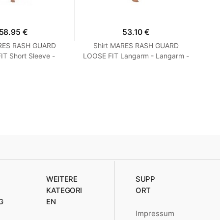
58.95 €
53.10 €
ARES RASH GUARD
Shirt MARES RASH GUARD
T Short Sleeve -
LOOSE FIT Langarm - Langarm -
Ne
 Loose Fit - Frauen
Loose Fit - Herren Blau M
S Turquoise
WEITERE
SUPP
KATEGORI
ORT
G
EN
Impressum