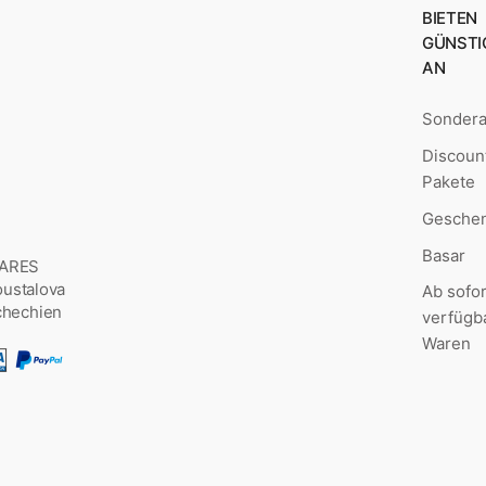
BIETEN
GÜNSTI
AN
Sonder
Discoun
Pakete
Geschen
Basar
MARES
Šoustalova
Ab sofor
chechien
verfügb
Waren