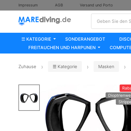
Impressum
AGB
Versand und Porto
Suche
Geben Sie den S
☰ KATEGORIE
SONDERANGEBOT
DISC
FREITAUCHEN UND HARPUNEN
COMPUTE
Zuhause
☰ Kategorie
Masken
Raba
Dioptrienwer
Stripp