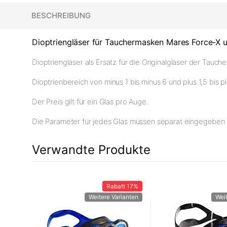
BESCHREIBUNG
Dioptriengläser für Tauchermasken Mares Force-X u
Dioptriengläser als Ersatz für die Originalgläser der Tau
Dioptrienbereich von minus 1 bis minus 6 und plus 1,5 bis pl
Der Preis gilt für ein Glas pro Auge.
Die Parameter für jedes Glas müssen separat eingegeben
Verwandte Produkte
Rabatt
17%
Weitere Varianten
Wei