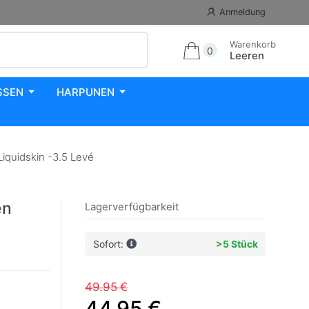
Anmeldung
Warenkorb
0
Leeren
SSEN
HARPUNEN
iquidskin -3.5 Levé
en
Lagerverfügbarkeit
Sofort:
>5 Stück
49.95 €
44.95 €