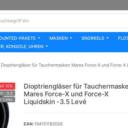
uchbegriff ein
OUNTED-PAKETE
MASKEN
SNORKELS
FLO
R, KONSOLE, UHREN
Dioptriengläser für Tauchermasken Mares Force-X und Force-X L
Dioptriengläser für Tauchermask
tt
10%
Mares Force-X und Force-X
t: -3.5
e: Links
Liquidskin -3.5 Levé
EAN:
194151182026