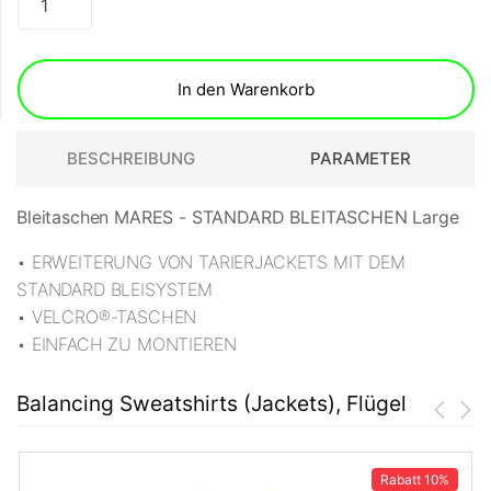
In den Warenkorb
BESCHREIBUNG
PARAMETER
Bleitaschen MARES - STANDARD BLEITASCHEN Large
• ERWEITERUNG VON TARIERJACKETS MIT DEM
STANDARD BLEISYSTEM
• VELCRO®-TASCHEN
• EINFACH ZU MONTIEREN
Balancing Sweatshirts (Jackets), Flügel
Rabatt
10%