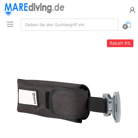
Suche:
Geben Sie den Suchbegriff ein
0
Rabatt
9%