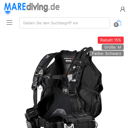
Suche:
Geben Sie den Suchbegriff ein
0
Rabatt
15%
Größe: M
Farbe: Schwarz