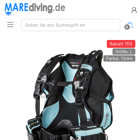
Suche:
Geben Sie den Suchbegriff ein
0
Rabatt
15%
Größe: L
Farbe: Türkis