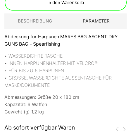
In den Warenkorb
BESCHREIBUNG
PARAMETER
Abdeckung für Harpunen MARES BAG ASCENT DRY
GUNS BAG - Spearfishing
• WASSERDICHTE TASCHE
• INNEN HARPUNENHALTER MIT VELCRO®
• FÜR BIS ZU 6 HARPUNEN
• GROSSE, WASSERDICHTE AUSSENTASCHE FÜR
MASKE/DOKUMENTE
Abmessungen: Größe 20 x 180 cm
Kapazität: 6 Waffen
Gewicht (g) 1,2 kg
Ab sofort verfügbar Waren