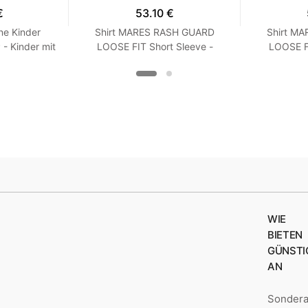
€
53.10 €
ne Kinder
Shirt MARES RASH GUARD
Shirt M
 Kinder mit
LOOSE FIT Short Sleeve -
LOOSE FI
Langarm - Loose Fit - Frauen
Kurzarm -
XXS Turquoise
XX
WIE
BIETEN
GÜNSTI
AN
Sonder