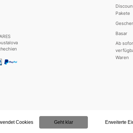
Discoun
Pakete
Geschen
Basar
MARES
Šoustalova
Ab sofor
chechien
verfügb
Waren
rwendet Cookies
Geht klar
Erweiterte Ei