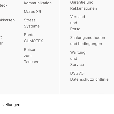
Garantie und
Kommunikation
ted-
Reklamationen
Mares XR
Versand
kkarten
Stress-
und
Systeme
Porto
Boote
t
Zahlungsmethoden
GUMOTEX
ar
und bedingungen
Reisen
Wartung
zum
und
Tauchen
Service
DSGVO-
Datenschutzrichtlinie
nstellungen
Created by
RETAILYS.