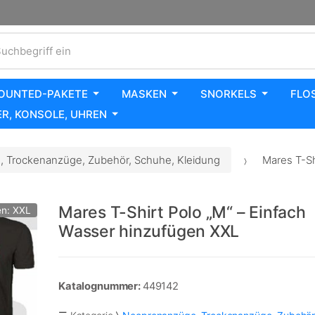
uchbegriff ein
OUNTED-PAKETE
MASKEN
SNORKELS
FLO
R, KONSOLE, UHREN
 Trockenanzüge, Zubehör, Schuhe, Kleidung
Mares T-Sh
Mares T-Shirt Polo „M“ – Einfach
n: XXL
Wasser hinzufügen XXL
Katalognummer:
449142