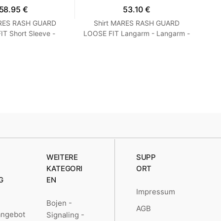
58.95 €
53.10 €
ARES RASH GUARD
Shirt MARES RASH GUARD
T Short Sleeve -
LOOSE FIT Langarm - Langarm -
Ne
 Loose Fit - Frauen
Loose Fit - Herren Blau M
S Turquoise
WEITERE
SUPP
KATEGORI
ORT
G
EN
Impressum
Bojen -
AGB
angebot
Signaling -