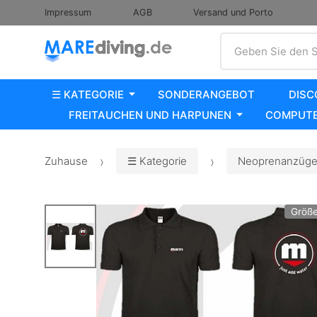
Impressum
AGB
Versand und Porto
Suche
Geben Sie den S
☰ KATEGORIE
SONDERANGEBOT
DISC
FREITAUCHEN UND HARPUNEN
COMPUTE
Zuhause
☰ Kategorie
Neoprenanzüge,
Größe